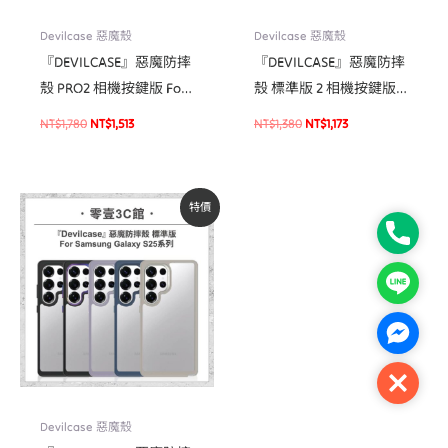
Devilcase 惡魔殼
Devilcase 惡魔殼
『DEVILCASE』惡魔防摔
『DEVILCASE』惡魔防摔
殼 PRO2 相機按鍵版 For
殼 標準版 2 相機按鍵版
iPhone 16/16 Pro系列 手
For iPhone 16/16 Plus 手
NT$
1,780
NT$
1,513
NT$
1,380
NT$
1,173
機掛繩 軍規殼
機防摔殼 軍規殼
原
目
特價
始
前
Phone
價
價
格：
格：
NT$980。
NT$830。
Line
Facebo
Close
Devilcase 惡魔殼