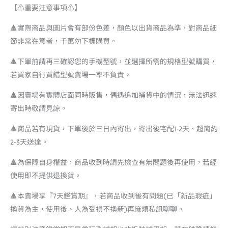
【⚠️重要注意事項⚠️】
🔺實際商品與圖片會有部份色差，顏色以出貨商品為準，對商品細
節非常在意者，千萬勿下標購買。
🔺下單前請再三確認您的手機型號，並選擇所需的規格型號購買，
若買家自行買錯型號賣場一率不負責。
🔺因賣場有實體店面同時販售，偶遇追加補貨中的情況，無法迅速
寄出時敬請見諒。
🔺商品若有現貨，下單後於三日內寄出，寄出後宅配1-2天、超商約
2-3天送達。
🔺為保障自身權益，商品收到時請先檢查有無問題後再使用，若經
使用即不提供退換貨。
🔺本賣場享『7天鑑賞期』，若商品收到後有問題(已「新品瑕疵」
換貨為主，使用後、人為受損不換新)再麻煩私訊聊聊。