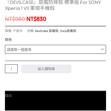
『DEVILCASE』惡魔防摔殼 標準版 For SONY
Xperia 1 VII 軍規手機殼
NT$
980
NT$
830
貨號:
不提供
分類:
Devilcase 惡魔殼
,
Sony惡魔殼
顏色
加入購物車
描述
額外資訊