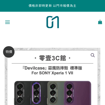
跳
價格非即時更新 以門市報價為主
至
主
要
內
容
『DEVILCASE』
原
目
特價
惡
始
前
魔
防
價
價
摔
殼
格：
格：
標
NT$980。
NT$830。
準
版