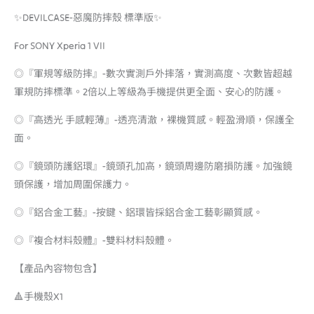
✨DEVILCASE-惡魔防摔殼 標準版✨
For SONY Xperia 1 VII
◎『軍規等級防摔』-數次實測戶外摔落，實測高度、次數皆超越
軍規防摔標準。2倍以上等級為手機提供更全面、安心的防護。
◎『高透光 手感輕薄』-透亮清澈，裸機質感。輕盈滑順，保護全
面。
◎『鏡頭防護鋁環』-鏡頭孔加高，鏡頭周邊防磨損防護。加強鏡
頭保護，增加周圍保護力。
◎『鋁合金工藝』-按鍵、鋁環皆採鋁合金工藝彰顯質感。
◎『複合材料殼體』-雙料材料殼體。
【產品內容物包含】
🔺手機殼X1