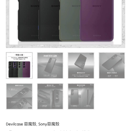
For
SONY
Xperia
1
VII
軍
規
手
機
殼
數
量
Devilcase 惡魔殼
,
Sony惡魔殼