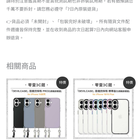
請特別注意鑑賞期不是賞玩測試期也非拆裝試用期，若有猶豫請您
千萬不要拆封，請您務必遵守「7日內原裝退貨」
👉貨品必須「未開封」、「包裝完好未破壞」，所有隨貨文件配
件週邊皆保持完整，並在收到商品的次日起算7日內向網站客服申
辦退貨。
相關商品
原
目
原
目
特價
特價
始
前
始
前
價
價
價
價
格：
格：
格：
格：
NT$1,780。
NT$1,513。
NT$1,380。
NT$1,173。