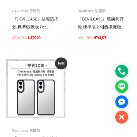
Devilcase 惡魔殼
Devilcase 惡魔殼
『DEVILCASE』惡魔防摔
『DEVILCASE』惡魔防摔
殼 標準磁吸版 For
殼 標準版 2 相機按鍵版
iPhone 16e 軍規手機殼
For iPhone 16 Pro/16 Pro
NT$
1,080
NT$
920
NT$
1,380
NT$
1,173
Max 手機防摔殼 軍規殼
原
目
特價
始
前
Phone
價
價
格：
格：
NT$980。
NT$830。
Line
Facebo
Close
Devilcase 惡魔殼