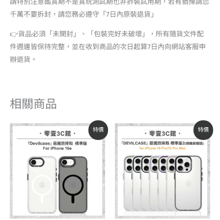
請特別注意鑑賞期不是賞玩測試期也非拆裝試用期，若有猶豫請您
千萬不要拆封，請您務必遵守「7日內原裝退貨」
👉貨品必須「未開封」、「包裝完好未破壞」，所有隨貨文件配
件週邊皆保持完整，並在收到商品的次日起算7日內向網站客服申
辦退貨。
相關商品
原
目
原
目
特價
特價
始
前
始
前
價
價
價
價
格：
格：
格：
格：
NT$1,080。
NT$920。
NT$1,380。
NT$1,173。