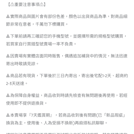
【⚠️重要注意事項⚠️】
🔺實際商品與圖片會有部份色差，顏色以出貨商品為準，對商品細
節非常在意者，千萬勿下標購買。
🔺下單前請再三確認您的手機型號，並選擇所需的規格型號購買，
若買家自行買錯型號賣場一率不負責。
🔺因賣場有實體店面同時販售，偶遇追加補貨中的情況，無法迅速
寄出時敬請見諒。
🔺商品若有現貨，下單後於三日內寄出，寄出後宅配1-2天、超商約
2-3天送達。
🔺為保障自身權益，商品收到時請先檢查有無問題後再使用，若經
使用即不提供退換貨。
🔺本賣場享『7天鑑賞期』，若商品收到後有問題(已「新品瑕疵」
換貨為主，使用後、人為受損不換新)再麻煩私訊聊聊。