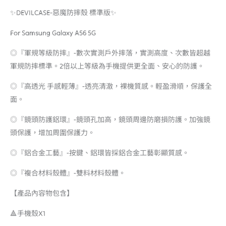
✨DEVILCASE-惡魔防摔殼 標準版✨
For Samsung Galaxy A56 5G
◎『軍規等級防摔』-數次實測戶外摔落，實測高度、次數皆超越
軍規防摔標準。2倍以上等級為手機提供更全面、安心的防護。
◎『高透光 手感輕薄』-透亮清澈，裸機質感。輕盈滑順，保護全
面。
◎『鏡頭防護鋁環』-鏡頭孔加高，鏡頭周邊防磨損防護。加強鏡
頭保護，增加周圍保護力。
◎『鋁合金工藝』-按鍵、鋁環皆採鋁合金工藝彰顯質感。
◎『複合材料殼體』-雙料材料殼體。
【產品內容物包含】
🔺手機殼X1