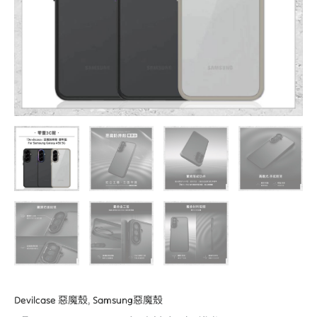
For
Samsung
Galaxy
A56
5G
軍
規
手
機
殼
數
量
Devilcase 惡魔殼
,
Samsung惡魔殼