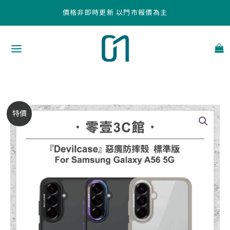
跳
價格非即時更新 以門市報價為主
至
主
要
內
容
『DEVILCASE』
原
目
特價
惡
始
前
魔
防
價
價
摔
殼
格：
格：
標
NT$980。
NT$830。
準
版