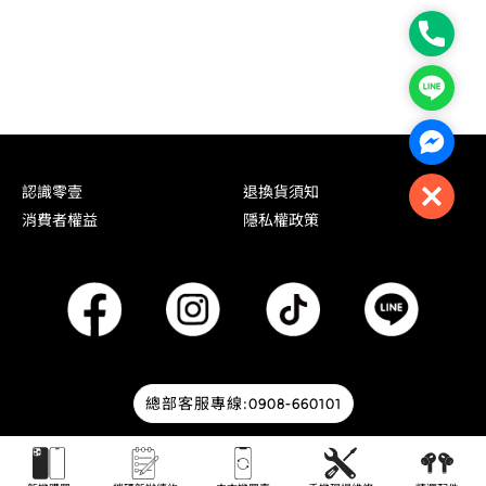
Phone
Line
Facebo
認識零壹
退換貨須知
Close
消費者權益
隱私權政策
總部客服專線:0908-660101
© 2026 零壹通訊 | Designed by
HOWMAI Tech
.