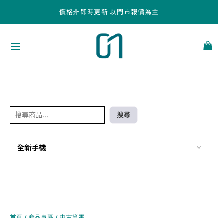
跳
搜
價格非即時更新 以門市報價為主
至
尋
主
要
內
容
搜尋
全新手機
首頁
/
產品專區
/ 中古筆電