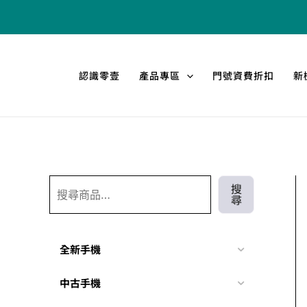
跳
搜
至
尋
主
要
認識零壹
產品專區
門號資費折扣
新
內
容
搜
尋
全新手機
中古手機