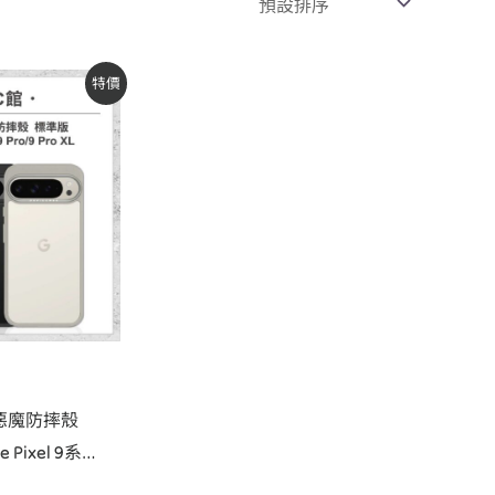
特價
：
$830。
E』惡魔防摔殼
 Pixel 9系
9 Pro XL 軍規