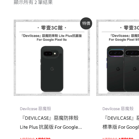
顯示所有 2 筆結果
原
目
原
目
特價
始
前
始
前
價
價
價
價
格：
格：
格：
格
NT$790。
NT$670。
NT$980。
NT
Devilcase 惡魔殼
Devilcase 惡魔殼
『DEVILCASE』惡魔防摔殼
『DEVILCAS
Lite Plus 抗菌版 For Google
標準版 For Google
Pixel 9a 軍規手機殼
列 Pixel 9/9Pro/