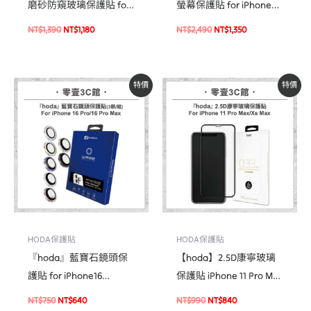
磨砂防窺玻璃保護貼 for
螢幕保護貼 for iPhone
iPhone16系列
16e / 14 / 13 系列 手機玻
NT$
1,390
NT$
1,180
NT$
2,490
NT$
1,350
璃貼
原
目
原
目
特價
特價
始
前
始
前
價
價
價
價
格：
格：
格：
格：
NT$750。
NT$640。
NT$990。
NT$840。
HODA保護貼
HODA保護貼
『hoda』藍寶石鏡頭保
【hoda】2.5D康寧玻璃
護貼 for iPhone16
保護貼 iPhone 11 Pro Max
Pro/Pro Max(3顆/組) 鏡
/ Xs Max 手機玻璃貼 保
NT$
750
NT$
640
NT$
990
NT$
840