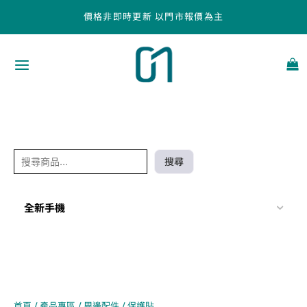
跳
搜
價格非即時更新 以門市報價為主
至
尋
主
要
內
容
搜尋
全新手機
首頁
/
產品專區
/
周邊配件
/ 保護貼