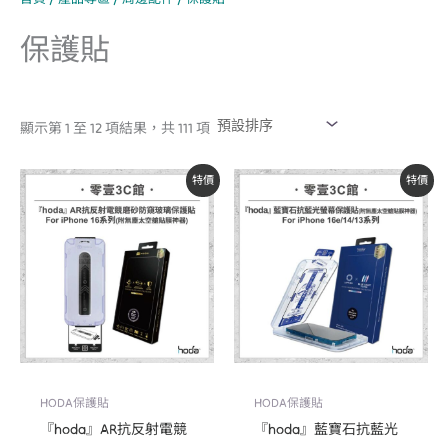
保護貼
顯示第 1 至 12 項結果，共 111 項
原
目
原
目
特價
特價
始
前
始
前
價
價
價
價
格：
格：
格：
格：
NT$1,390。
NT$1,180。
NT$2,490。
NT$1,350。
HODA保護貼
HODA保護貼
『hoda』AR抗反射電競
『hoda』藍寶石抗藍光