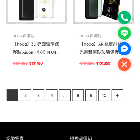
Phone
Line
HODA保護貼
HODA保護貼
【hoda】3D 亮面玻璃保
【hoda】AR 抗反射抗藍
Facebo
護貼 Xiaomi 小米 14 Ultra
光電競磨砂玻璃保護貼
(UV膠全貼合)
For iPhone 16 系列 / 15 /
NT$
1,390
NT$
1,180
NT$
1,590
NT$
1,350
Close
15 Plus 附無塵太空艙 Lite
貼膜神器 (德國萊因TÜV
BLR60認證)
1
2
3
4
...
8
9
10
→
認識零壹
退換貨須知