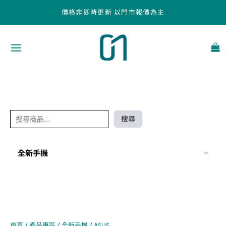
跳
搜
價格非即時更新 以門市報價為主
至
尋
主
要
內
容
搜尋
全新手機
首頁
/
產品專區
/
全新手機
/ ASUS