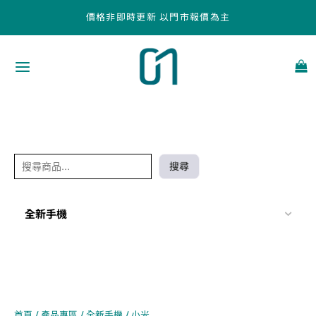
跳
搜
價格非即時更新 以門市報價為主
至
尋
主
要
內
容
搜尋
全新手機
首頁
/
產品專區
/
全新手機
/ 小米