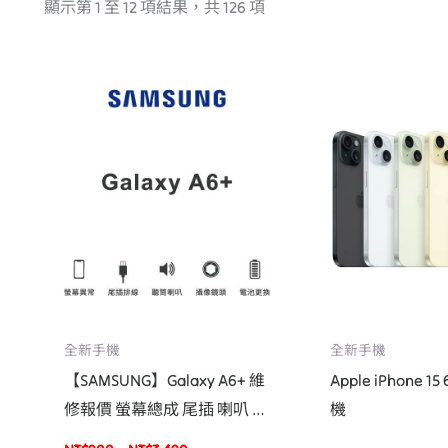
顯示第 1 至 12 項結果，共 126 項
價
格
範
圍：
NT$900
到
NT$3,490
全新手機
全新手機
【SAMSUNG】Galaxy A6+ 維
Apple iPhone 1
修報價 螢幕總成 尾插 喇叭 麥
機
克風 鏡頭 電池