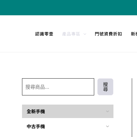
跳
搜
至
尋
主
要
認識零壹
產品專區
門號資費折扣
新
內
容
搜
尋
全新手機
中古手機