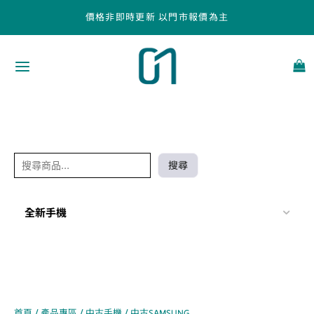
跳
搜
價格非即時更新 以門市報價為主
至
尋
主
要
內
容
搜尋
全新手機
首頁
/
產品專區
/
中古手機
/ 中古SAMSUNG