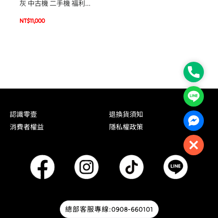
灰 中古機 二手機 福利機
#40572
NT$
11,000
Phone
Line
認識零壹
退換貨須知
Facebo
消費者權益
隱私權政策
Close
總部客服專線:0908-660101