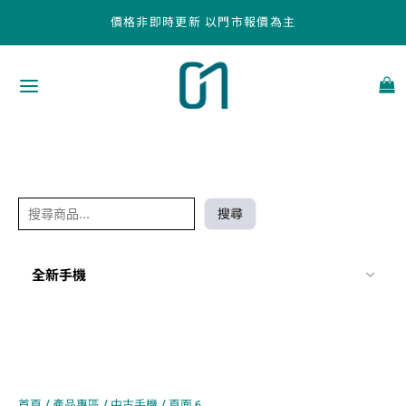
跳
搜
價格非即時更新 以門市報價為主
至
尋
主
要
內
容
搜尋
全新手機
首頁
/
產品專區
/
中古手機
/ 頁面 6