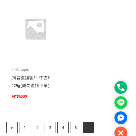
中古Apple
抖音直播客戶-中古11
128g(請勿直接下單)
Phone
NT$
7,000
Line
Facebo
←
1
2
3
4
5
6
Close