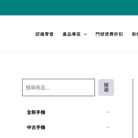
跳
搜
至
尋
主
要
認識零壹
產品專區
門號資費折扣
新
內
容
搜
尋
全新手機
中古手機