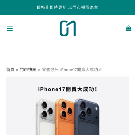
跳
價格非即時更新 以門市報價為主
至
主
要
內
容
首頁
門市快訊
零壹通訊-iPhone17開賣大成功🎉