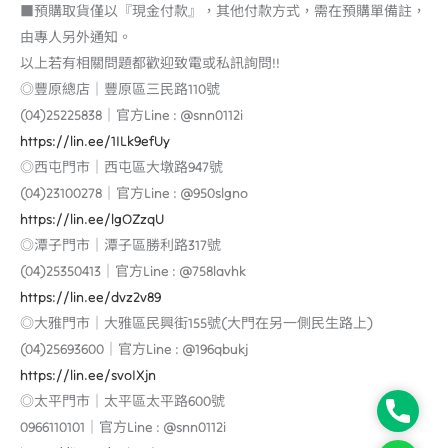
■預購取貨僅以『現金付款』，其他付款方式，需在預購單備註，
由專人另外通知。
以上若有相關問題都歡迎致電或私訊詢問!!
◎豐原總店｜豐原區三民路110號
(04)25225838｜官方Line : @snn0112i
https://lin.ee/1ILk9efUy
◎西屯門市｜西屯區大墩路947號
(04)23100278｜官方Line : @950slgno
https://lin.ee/lgOZzqU
◎潭子門市｜潭子區勝利路317號
(04)25350413｜官方Line : @758lavhk
https://lin.ee/dvz2v89
◎大雅門市｜大雅區民興街155號(大門在另一側民生路上)
(04)25693600｜官方Line : @196qbukj
https://lin.ee/svoIXjn
◎太平門市｜太平區太平路600號
Phone
0966110101｜官方Line : @snn0112i