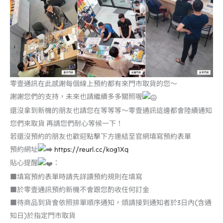
零壹通訊在此感謝每個線上預約都有來門市取貨的您～
謝謝您們的支持，未來也請繼續多多關照喔
還沒拿到新機的朋友也請您在等等等～零壹通訊這邊都會陸續通知
您們來取貨 再請您們耐心等候一下！
若還沒預約的朋友也歡迎點擊下方連結至官網填寫預約表單
預約網址
https://reurl.cc/kog1Xq
貼心提醒
：
■填寫預約表單時請先詳讀預約規則在填寫
■於零壹通訊預約新機不會跟您酌收任何訂金
■待商品到貨會依照排單順序通知，煩請接到通知者於3日內(含通
知日)於指定門市取貨