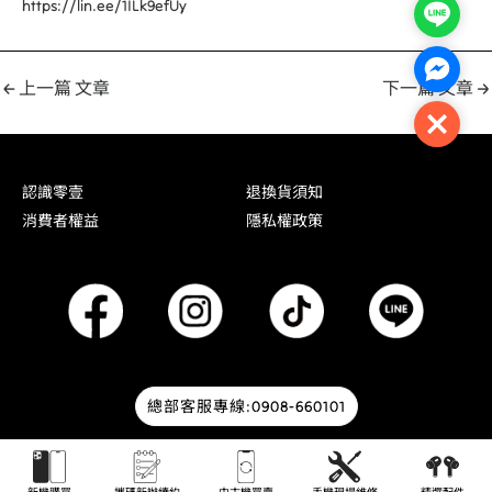
https://lin.ee/1ILk9efUy
Line
Facebo
←
上一篇 文章
下一篇 文章
→
Close
認識零壹
退換貨須知
消費者權益
隱私權政策
總部客服專線:0908-660101
© 2026 零壹通訊 | Designed by
HOWMAI Tech
.