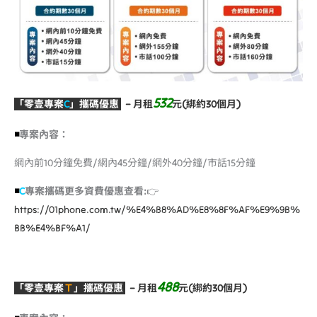
532
「零壹專案
C
」攜碼優惠
–
月租
元(綁約30個月)
◾️
專案內容：
網內前10分鐘免費/網內45分鐘/網外40分鐘/市話15分鐘
◾️
C
專案攜碼更多資費優惠查看:
👉
https://01phone.com.tw/%E4%B8%AD%E8%8F%AF%E9%9B%
BB%E4%BF%A1/
488
「零壹專案
Ｔ
」攜碼優惠
–
月租
元(綁約30個月)