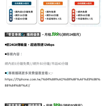
399
「零壹專案
C
」攜碼優惠
–
月租
元(綁約24個月)
◾️前24GB傳輸量，超過限速12Mbps
◾️
專案內容：
網內前5分鐘免費//網外30分鐘/市話40分鐘
◾️
C
專案攜碼更多資費優惠查看:
👉
https://01phone.com.tw/%E4%B8%AD%E8%8F%AF%E9%9B%
BB%E4%BF%A1/
389
「零壹專案
Ｔ
」攜碼優惠
–
月租
元(綁約30個月)