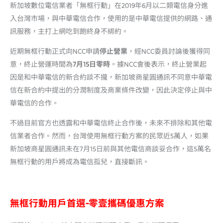
新加坡數位電信業者「無框行動」在2019年6月以二類電信身分進
入台灣市場，與中華電信合作，使用的是中華電信提供的網路、通
訊服務，主打上網吃到飽終身不綁約。
近期無框行動正式向NCC申請
停止營業
，經NCC委員討論後獲得同
意，終止營運時間為
7月15日零時
。據NCC會後表示，終止營業起
因是和中華電信的新合約談不攏，新加坡商星圓通訊不同意中華電
信在新合約中提出的分潤制度及商業條件改變，因此決定停止與中
華電信的合作。
不過目前官方也透露和中華電信終止合作後，未來不排除和其他電
信業者合作。然而，台灣使用無框行動方案的民眾近5萬人，如果
新加坡商星圓通訊未在7月15日前與其他電信商談妥合作，這5萬名
無框行動的用戶將成為電信孤兒，直接斷訊。
無框行動用戶首選-零壹攜碼優惠方案