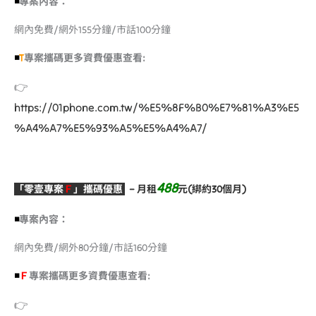
◾️
專案內容：
網內免費/網外155分鐘/市話100分鐘
◾️
T
專案攜碼更多資費優惠查看:
👉
https://01phone.com.tw/%E5%8F%B0%E7%81%A3%E5
%A4%A7%E5%93%A5%E5%A4%A7/
488
「零壹專案
Ｆ
」攜碼優惠
–
月租
元(綁約30個月)
◾️
專案內容：
網內免費/網外80分鐘/市話160分鐘
◾️
Ｆ
專案攜碼更多資費優惠查看:
👉