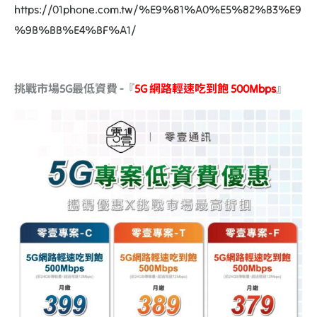
https://01phone.com.tw/%E9%81%A0%E5%82%B3%E9
%9B%BB%E4%BF%A1/
挑戰市場5G最低資費 -『
5G 網路輕速吃到飽 500Mbps
』