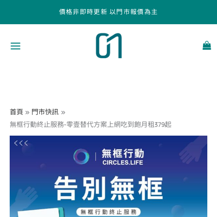
跳
價格非即時更新 以門市報價為主
至
主
要
內
容
首頁
門市快訊
無框行動終止服務-零壹替代方案上網吃到飽月租379起