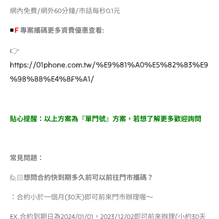
網內免費/網外60分鐘/市話每秒0.1元
◾️
Ｆ
專案攜碼更多資費優惠查看:
👉
https://01phone.com.tw/%E9%81%A0%E5%82%B3%E9
%9B%BB%E4%BF%A1/
貼心提醒：以上方案為『單門號』方案，若想了解更多歡迎詢問
常見問題：
🙋🏻
想問合約快到期多久前可以前往門市攜碼？
：合約小於一個月(30天)即可前來門市辦理喔～
EX.合約到期日為2024/01/01，2023/12/02即可前來辦理(小約30天