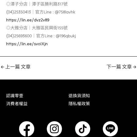
◎潭子分店｜潭子區勝利路317號
(04)25350413｜官方Line : @758lavhk
https://lin.ee/dvz2v89
◎大雅分店｜大雅區民興街155號
(04)25693600｜官方Line : @196qbukj
https://lin.ee/svoIXjn
←
上一篇 文章
下一篇 文章
→
認識零壹
退換貨須知
消費者權益
隱私權政策