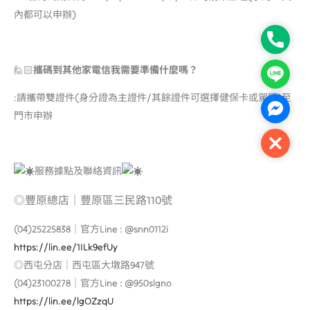
內都可以申辦)
Phone
🙋🏻
攜碼到其他家電信我需要準備什麼嗎？
Line
:請攜帶雙證件(身分證為主證件/其餘證件可選擇健保卡或駕照)至
Facebo
門市申辦
Close
服務據點及聯絡資訊
◎豐原總店｜豐原區三民路110號
(04)25225838｜官方Line : @snn0112i
https://lin.ee/1ILk9efUy
◎西屯分店｜西屯區大墩路947號
(04)23100278｜官方Line : @950slgno
https://lin.ee/lgOZzqU