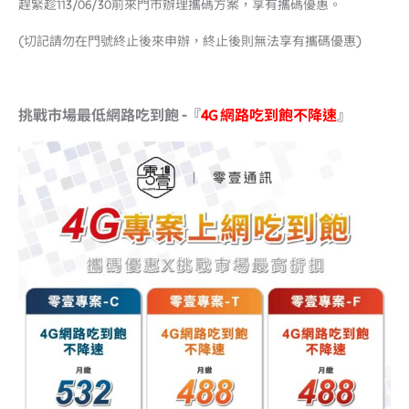
趕緊趁113/06/30前來門市辦理攜碼方案，享有攜碼優惠。
(切記請勿在門號終止後來申辦，終止後則無法享有攜碼優惠)
挑戰市場最低網路吃到飽 -『
4G 網路吃到飽不降速
』