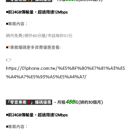
◾️前24GB傳輸量，超過限速12Mbps
◾️
專案內容：
網內免費/網外60分鐘/市話每秒0.1元
◾️
T
專案攜碼更多資費優惠查看:
👉
https://01phone.com.tw/%E5%8F%B0%E7%81%A3%E5
%A4%A7%E5%93%A5%E5%A4%A7/
488
「零壹專案
Ｆ
」攜碼優惠
–
月租
元(綁約30個月)
◾️前24GB傳輸量，超過限速12Mbps
◾️
專案內容：