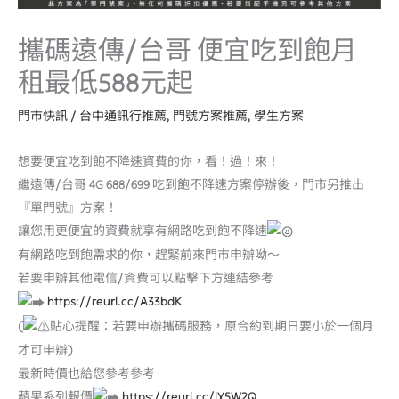
攜碼遠傳/台哥 便宜吃到飽月
租最低588元起
門市快訊
/
台中通訊行推薦
,
門號方案推薦
,
學生方案
想要便宜吃到飽不降速資費的你，看！過！來！
繼遠傳/台哥 4G 688/699 吃到飽不降速方案停辦後，門市另推出
『單門號』方案！
讓您用更便宜的資費就享有網路吃到飽不降速
有網路吃到飽需求的你，趕緊前來門市申辦呦～
若要申辦其他電信/資費可以點擊下方連結參考
https://reurl.cc/A33bdK
(
貼心提醒：若要申辦攜碼服務，原合約到期日要小於一個月
才可申辦)
最新時價也給您參考參考
蘋果系列報價
https://reurl.cc/lY5W2Q