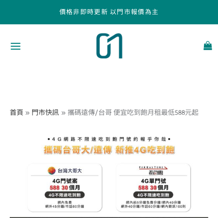
跳
價格非即時更新 以門市報價為主
至
主
要
內
容
首頁
門市快訊
攜碼遠傳/台哥 便宜吃到飽月租最低588元起