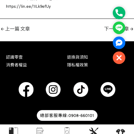
https://lin.ee/1ILk9efUy
Phone
Line
←
上一篇 文章
下一篇 文章
→
Facebo
認識零壹
退換貨須知
Close
消費者權益
隱私權政策
總部客服專線:0908-660101
© 2026 零壹通訊 | Designed by
HOWMAI Tech
.