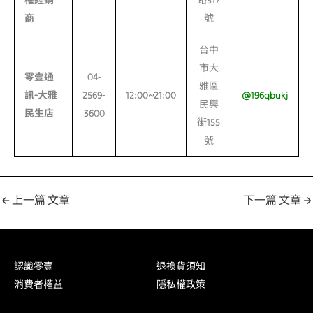
商
號
台中
市大
零壹通
04-
雅區
訊-
大雅
2569-
12:00~21:00
@196qbukj
民興
民生店
3600
街155
號
←
上一篇 文章
下一篇 文章
→
認識零壹
退換貨須知
消費者權益
隱私權政策