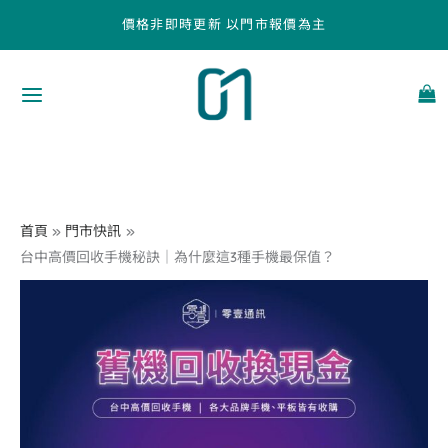
跳
價格非即時更新 以門市報價為主
至
主
要
內
容
首頁
門市快訊
台中高價回收手機秘訣｜為什麼這3種手機最保值？