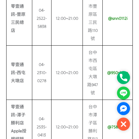
零壹通
市豐
04-
訊-
豐原
原區
2522-
12:00~21:00
@snn0112i
三民總
三民
5838
店
路110
號
台中
市西
零壹通
04-
屯區
訊-
西屯
2310-
12:00~21:00
@950slgno
大墩
Phone
大墩店
0278
路947
號
Line
零壹通
台中
Facebo
訊-
潭子
市潭
04-
勝利店
子區
Close
2535-
12:00~21:00
@758lavhk
Apple
授
勝利
0413
權經銷
路317