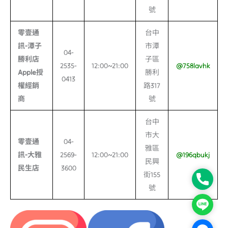
號
零壹通
台中
訊-
潭子
市潭
04-
勝利店
子區
2535-
12:00~21:00
@758lavhk
Apple
授
勝利
0413
權經銷
路317
商
號
台中
市大
零壹通
04-
雅區
訊-
大雅
2569-
12:00~21:00
@196qbukj
民興
民生店
3600
街155
Phone
號
Line