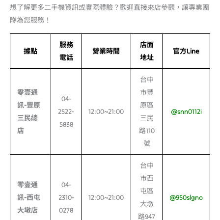
想了解更多二手機資訊或實際體驗？歡迎直接來店參觀，讓專業團
隊為您服務！
服務
店面
據點
營業時間
官方Line
電話
地址
台中
零壹通
市豐
04-
訊-
豐原
原區
2522-
12:00~21:00
@snn0112i
三民總
三民
5838
店
路110
號
台中
市西
零壹通
04-
屯區
訊-
西屯
2310-
12:00~21:00
@950slgno
大墩
大墩店
0278
路947