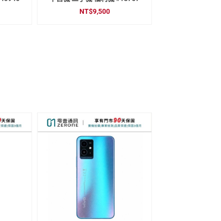
NT$
9,500
NT$
18,000