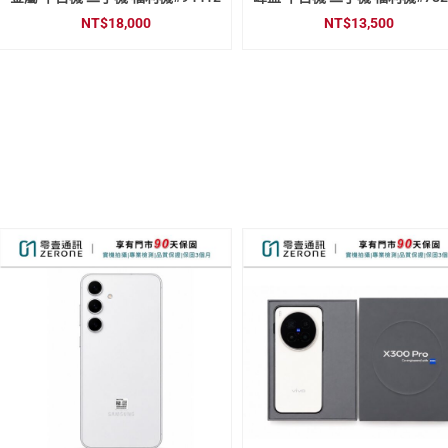
NT$
9,500
NT$
9,