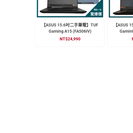
【ASUS 15.6吋二手筆電】TUF
【ASUS 
Gaming A15 (FA506IV)
Gaminf
NT$
24,990