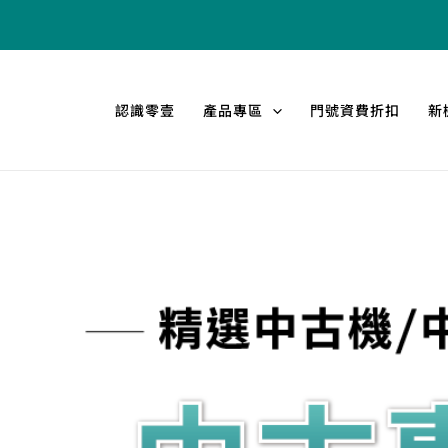
跳
至
主
要
認識零壹
產品專區
門號資費折扣
新
內
容